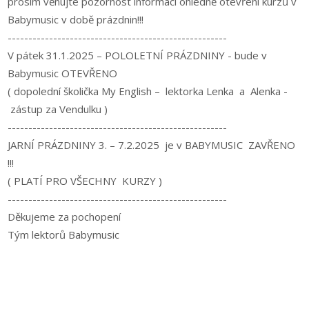
prosím věnujte pozornost informaci ohledně otevření kurzů v
Babymusic v době prázdnin!!!
-----------------------------------------------------
V pátek 31.1.2025 – POLOLETNÍ PRÁZDNINY - bude v
Babymusic OTEVŘENO
( dopolední školička My English – lektorka Lenka a Alenka -
zástup za Vendulku )
-----------------------------------------------------
JARNÍ PRÁZDNINY 3. – 7.2.2025 je v BABYMUSIC ZAVŘENO
!!!
( PLATÍ PRO VŠECHNY KURZY )
-----------------------------------------------------
Děkujeme za pochopení
Tým lektorů Babymusic